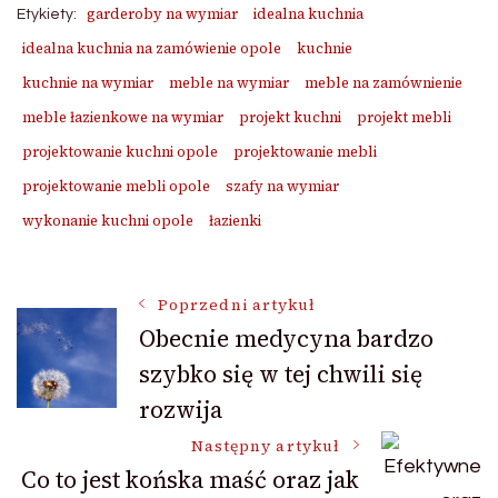
garderoby na wymiar
idealna kuchnia
Etykiety:
idealna kuchnia na zamówienie opole
kuchnie
kuchnie na wymiar
meble na wymiar
meble na zamównienie
meble łazienkowe na wymiar
projekt kuchni
projekt mebli
projektowanie kuchni opole
projektowanie mebli
projektowanie mebli opole
szafy na wymiar
wykonanie kuchni opole
łazienki
Nawigacja
Poprzedni artykuł
Obecnie medycyna bardzo
szybko się w tej chwili się
wpisu
rozwija
Następny artykuł
Co to jest końska maść oraz jak