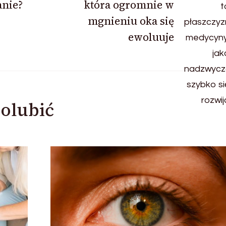
anie?
która ogromnie w
mgnieniu oka się
ewoluuje
olubić