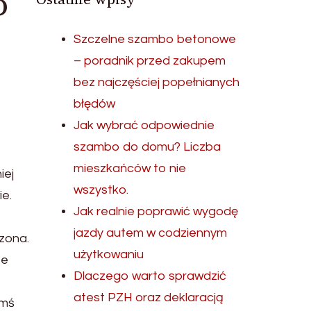
o
Szczelne szambo betonowe
– poradnik przed zakupem
bez najczęściej popełnianych
błędów
Jak wybrać odpowiednie
szambo do domu? Liczba
mieszkańców to nie
iej
wszystko.
ie.
Jak realnie poprawić wygodę
jazdy autem w codziennym
dzona.
użytkowaniu
ze
Dlaczego warto sprawdzić
atest PZH oraz deklaracją
imś