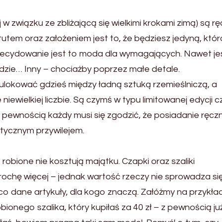
 związku ze zbliżającą się wielkimi krokami zimą) są rę
tutem oraz założeniem jest to, że będziesz jedyną, któr
ecydowanie jest to moda dla wymagających. Nawet jeśl
ędzie… Inny – chociażby poprzez małe detale.
 ulokować gdzieś między ładną sztuką rzemieślniczą, a
e niewielkiej liczbie. Są czymś w typu limitowanej edycji 
z pewnością każdy musi się zgodzić, że posiadanie ręcz
ntycznym przywilejem.
obione nie kosztują majątku. Czapki oraz szaliki
rochę więcej – jednak wartość rzeczy nie sprowadza si
, co dane artykuły, dla kogo znaczą. Załóżmy na przykład
bionego szalika, który kupiłaś za 40 zł – z pewnością ju