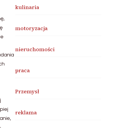
kulinaria
ę,
motoryzacja
tę
le
nieruchomości
adania
ch
praca
Przemysł
j
piej
reklama
anie,
–