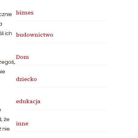
biznes
cznie
a
i ich
budownictwo
Dom
czegoś,
nie
dziecko
edukacja
ę
, że
inne
ż nie