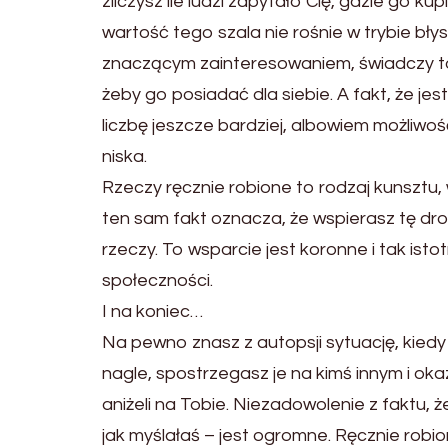
zliczysz ile ludzi zapytało Cię, gdzie go k
wartość tego szala nie rośnie w trybie bły
znaczącym zainteresowaniem, świadczy to, 
żeby go posiadać dla siebie. A fakt, że j
liczbę jeszcze bardziej, albowiem możliwo
niska.
Rzeczy ręcznie robione to rodzaj kunsztu,
ten sam fakt oznacza, że wspierasz tę dro
rzeczy. To wsparcie jest koronne i tak istot
społeczności.
I na koniec…
Na pewno znasz z autopsji sytuację, kiedy
nagle, spostrzegasz je na kimś innym i oka
aniżeli na Tobie. Niezadowolenie z faktu, 
jak myślałaś – jest ogromne. Ręcznie robio