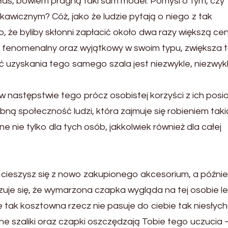
upiłaś, bowiem pragną taki sam model. Pomyśl o tym, czy
skawicznym? Cóż, jako że ludzie pytają o niego z tak
że byliby skłonni zapłacić około dwa razy większą cen
est fenomenalny oraz wyjątkowy w swoim typu, zwiększa 
ść uzyskania tego samego szala jest niezwykle, niezwyk
 w następstwie tego prócz osobistej korzyści z ich posi
bną społeczność ludzi, która zajmuje się robieniem taki
ne nie tylko dla tych osób, jakkolwiek również dla całej
 cieszysz się z nowo zakupionego akcesorium, a późnie
zuje się, że wymarzona czapka wygląda na tej osobie le
że tak kosztowna rzecz nie pasuje do ciebie tak niesłych
ne szaliki oraz czapki oszczędzają Tobie tego uczucia 