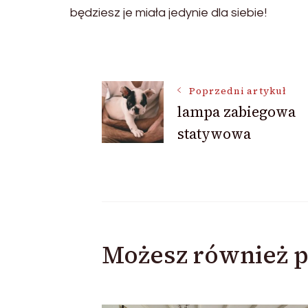
będziesz je miała jedynie dla siebie!
Nawigacja
Poprzedni artykuł
lampa zabiegowa
wpisu
statywowa
Możesz również p